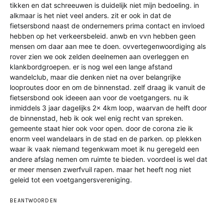
tikken en dat schreeuwen is duidelijk niet mijn bedoeling. in
alkmaar is het niet veel anders. zit er ook in dat de
fietsersbond naast de ondernemers prima contact en invloed
hebben op het verkeersbeleid. anwb en vvn hebben geen
mensen om daar aan mee te doen. ovvertegenwoordiging als
rover zien we ook zelden deelnemen aan overleggen en
klankbordgroepen. er is nog wel een lange afstand
wandelclub, maar die denken niet na over belangrijke
looproutes door en om de binnenstad. zelf draag ik vanuit de
fietsersbond ook ideeen aan voor de voetgangers. nu ik
inmiddels 3 jaar dagelijks 2x 4km loop, waarvan de helft door
de binnenstad, heb ik ook wel enig recht van spreken.
gemeente staat hier ook voor open. door de corona zie ik
enorm veel wandelaars in de stad en de parken. op plekken
waar ik vaak niemand tegenkwam moet ik nu geregeld een
andere afslag nemen om ruimte te bieden. voordeel is wel dat
er meer mensen zwerfvuil rapen. maar het heeft nog niet
geleid tot een voetgangersvereniging.
BEANTWOORDEN